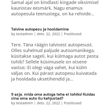
Samal ajal on kindlasti kingade viksimisel
kaunistav eesmärk. Nagu enamus
autopesula teenustega, on ka rehvide...
Talvine autopesu ja hooldamine
by
testadmin
|
dets. 22, 2022
|
Postitused
Tere. Täna räägin talvisest autopesust.
Olles suhelnud paljude autoomanikega,
küsitakse sageli, kui külmaga autot pesta
tohib? Sellele küsimusele on otsene
vastus: Ei olegi väga vahet, kui külm
väljas on. Kui pärast autopesu kuivatada
ja hooldada uksetihendid ja...
9 asja, mida oma autoga teha ei tohiks! Kuidas
sina oma auto ilu kahjustad?
by
testadmin
|
dets. 22, 2022
|
Postitused