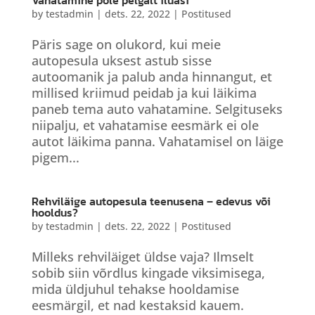
Vahatamine pole pelgalt iluasi
by
testadmin
|
dets. 22, 2022
|
Postitused
Päris sage on olukord, kui meie
autopesula uksest astub sisse
autoomanik ja palub anda hinnangut, et
millised kriimud peidab ja kui läikima
paneb tema auto vahatamine. Selgituseks
niipalju, et vahatamise eesmärk ei ole
autot läikima panna. Vahatamisel on läige
pigem...
Rehviläige autopesula teenusena – edevus või
hooldus?
by
testadmin
|
dets. 22, 2022
|
Postitused
Milleks rehviläiget üldse vaja? Ilmselt
sobib siin võrdlus kingade viksimisega,
mida üldjuhul tehakse hooldamise
eesmärgil, et nad kestaksid kauem.