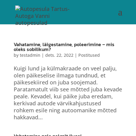
Vahatamine, läigestamine, poleerimine – mis
oleks sobilikum?
by
testadmin
|
dets. 22, 2022
|
Postitused
Kuigi lund ja külmakraade on veel palju,
olen päikeselise ilmaga tundnud, et
päikesekiired on juba soojemad.
Paratamatult viib see mõtted juba kevade
peale. Kevadel, kui päike juba eredam,
kerkivad autode värvikahjustused
rohkem esile ning autoomanike mõtted
hakkavad...